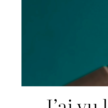
J’ai vu