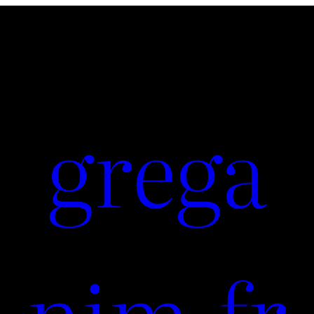
grega
nim.fr