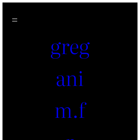
greg
ani
m.f