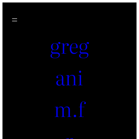
greg
ani
m.f